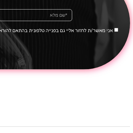
אני מאשר/ת לחזור אליי גם בפנייה טלפונית בהתאם להוראות סעיף 16ג לחוק הגנת הצרכן, תשמ"א 1981 ו/או מאשר קבלת דיוור ומידע פרסומי בדוא"ל ו/או מסר