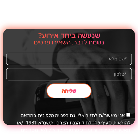
שנעשה ביחד אירוע?
נשמח לדבר, השאירו פרטים
שליחה
אני מאשר/ת לחזור אליי גם בפנייה טלפונית בהתאם
להוראות סעיף 16ג לחוק הגנת הצרכן, תשמ"א 1981 ו/או
מאשר קבלת דיוור ומידע פרסומי בדוא"ל ו/או מסרונים
בהתאם לתקנון האתר