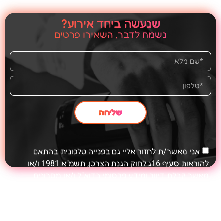
שנעשה ביחד אירוע?
נשמח לדבר, השאירו פרטים
שליחה
אני מאשר/ת לחזור אליי גם בפנייה טלפונית בהתאם
להוראות סעיף 16ג לחוק הגנת הצרכן, תשמ"א 1981 ו/או
מאשר קבלת דיוור ומידע פרסומי בדוא"ל ו/או מסרונים
בהתאם לתקנון האתר